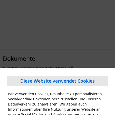
Dokumente
Bedienungsanleitung B-FP2D Serie
Broschüre B-FP Serie
Diese Website verwendet Cookies
Datenblatt B-FP2D, Screenversion
Gesamtübersicht Auto-ID
Wir verwenden Cookies, um Inhalte zu personalisieren,
SAP device driver for TOSHIBA TEC barcode printers V001.002
Social-Media-Funktionen bereitzustellen und unseren
SAP Flyer
Datenverkehr zu analysieren. Wir geben auch
Windows Driver TPCL V11.10.0 (Treiber)
Informationen über Ihre Nutzung unserer Website an
unsere Social Media- und Analysepartner weiter, die
Windows Driver TPCL V2023.3 M-0_E (Treiber)