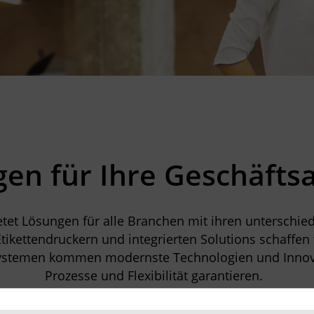
en für Ihre Geschäfts
etet Lösungen für alle Branchen mit ihren unterschie
ikettendruckern und integrierten Solutions schaffen
n Systemen kommen modernste Technologien und Innova
Prozesse und Flexibilität garantieren.