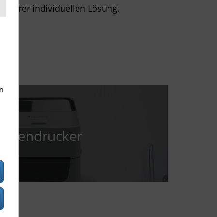
h Ihrer individuellen Lösung.
en
S
kettendrucker