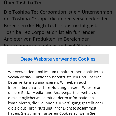
Über Toshiba Tec
Die Toshiba Tec Corporation ist ein Unternehmen
der Toshiba-Gruppe, die in den verschiedensten
Bereichen der High-Tech-Industrie tätig ist.
Toshiba Tec Corporation ist ein führender
Anbieter von Produkten im Bereich der
Informationstechnologie mit vielfältigen
Einsatzmöglichkeiten in Industrie, Logistik und
Diese Website verwendet Cookies
Handel sowie im Gesundheitswesen und
Dienstleistungssektor. Mit Hauptsitz in Japan und
Wir verwenden Cookies, um Inhalte zu personalisieren,
über 70 Niederlassungen weltweit unterstützt die
Social-Media-Funktionen bereitzustellen und unseren
Toshiba Tec Corporation Organisationen dabei,
Datenverkehr zu analysieren. Wir geben auch
neue Wege bei der Erstellung, Aufzeichnung,
Informationen über Ihre Nutzung unserer Website an
Verteilung, Verwaltung und Verbreitung von
unsere Social Media- und Analysepartner weiter, die
diese möglicherweise mit anderen Informationen
Informationen zu gehen.
kombinieren, die Sie ihnen zur Verfügung gestellt oder
die sie aus Ihrer Nutzung ihrer Dienste gesammelt
Die Toshiba Tec Germany Imaging Systems
haben. Sie stimmen unseren Cookies zu, wenn Sie
GmbH ist Teil der weltweit operierenden Toshiba