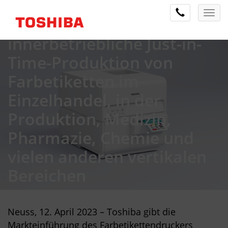
Kosteneffiziente und
langlebige Lösung für
innerbetriebliche Just-in-
Time-Produktion von
Farbetiketten im
Einzelhandel, in der
Produktion, Medizin,
Pharmazie, Chemie und
vielen anderen vertikalen
Bereichen
Neuss, 12. April 2023 – Toshiba gibt die
Markteinführung des Farbetikettendruckers