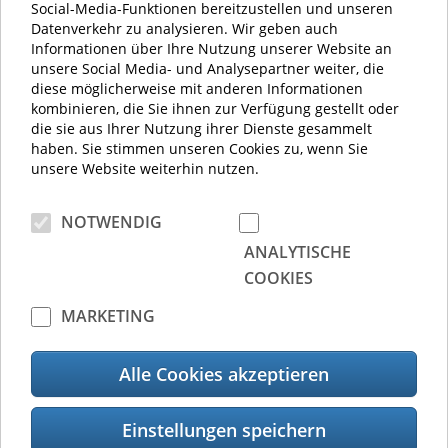
Informationstechnologie mit vielfältigen
Social-Media-Funktionen bereitzustellen und unseren
Datenverkehr zu analysieren. Wir geben auch
Einsatzmöglichkeiten in Industrie, Logistik und
Informationen über Ihre Nutzung unserer Website an
Handel sowie im Gesundheitswesen und
unsere Social Media- und Analysepartner weiter, die
Dienstleistungssektor. Mit Hauptsitz in Japan und
diese möglicherweise mit anderen Informationen
kombinieren, die Sie ihnen zur Verfügung gestellt oder
über 70 Niederlassungen weltweit unterstützt die
die sie aus Ihrer Nutzung ihrer Dienste gesammelt
Toshiba Tec Corporation Organisationen dabei,
haben. Sie stimmen unseren Cookies zu, wenn Sie
neue Wege bei der Erstellung, Aufzeichnung,
unsere Website weiterhin nutzen.
Verteilung, Verwaltung und Verbreitung von
Informationen zu gehen.
NOTWENDIG
Die Toshiba Tec Germany Imaging Systems
ANALYTISCHE
GmbH ist Teil der weltweit operierenden Toshiba
COOKIES
Tec Corporation. Die Produktpalette reicht von
MARKETING
Druckern und Multifunktionssystemen bis hin zu
entsprechenden Softwarelösungen für effektives
Alle Cookies akzeptieren
Dokumenten-Management. Etikettendrucker für
vielfältige Einsatzmöglichkeiten in Industrie,
Logistik und Handel sowie im Gesundheitswesen