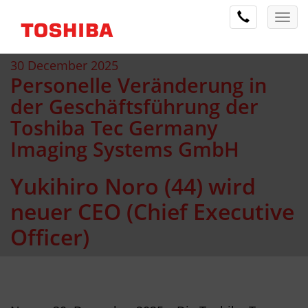
30 December 2025
Personelle Veränderung in
der Geschäftsführung der
Toshiba Tec Germany
Imaging Systems GmbH
Yukihiro Noro (44) wird
neuer CEO (Chief Executive
Officer)