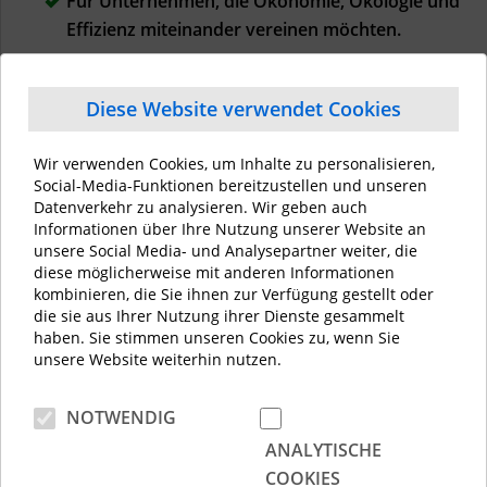
Für Unternehmen, die Ökonomie, Ökologie und
Effizienz miteinander vereinen möchten.
Diese Website verwendet Cookies
Drivers & Updates
Treibersuche
Wir verwenden Cookies, um Inhalte zu personalisieren,
Social-Media-Funktionen bereitzustellen und unseren
Datenverkehr zu analysieren. Wir geben auch
Informationen über Ihre Nutzung unserer Website an
unsere Social Media- und Analysepartner weiter, die
diese möglicherweise mit anderen Informationen
kombinieren, die Sie ihnen zur Verfügung gestellt oder
Dokumente
die sie aus Ihrer Nutzung ihrer Dienste gesammelt
haben. Sie stimmen unseren Cookies zu, wenn Sie
unsere Website weiterhin nutzen.
Datenblatt e-STUDIO5008LP Serie, Screenversion
Gesamtübersicht MFP, Drucker
NOTWENDIG
Informationsleitfaden DSGVO
Sicherheitsleitfaden 2021
ANALYTISCHE
COOKIES