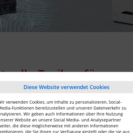
ktuelle Treiber für uns
Diese Website verwendet Cookies
. B. "e-STUDIO6570C" oder "B-EX4T1" für den Downloa
ir verwenden Cookies, um Inhalte zu personalisieren, Social-
edia-Funktionen bereitzustellen und unseren Datenverkehr zu
nalysieren. Wir geben auch Informationen über Ihre Nutzung
nserer Website an unsere Social Media- und Analysepartner
eiter, die diese möglicherweise mit anderen Informationen
ombinieren, die Sie ihnen zur Verfügung gestellt oder die sie aus