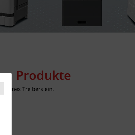
ere Produkte
d eines Treibers ein.