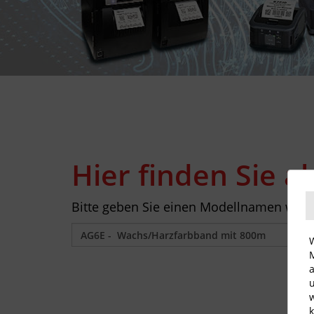
Hier finden Sie a
Bitte geben Sie einen Modellnamen wie z
W
M
a
u
w
k